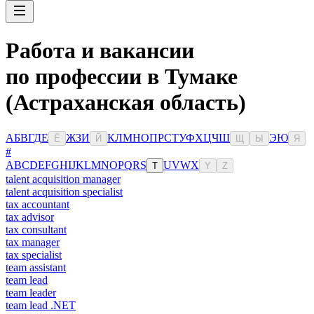
Работа и вакансии
по профессии в Тумаке
(Астраханская область)
А
Б
В
Г
Д
Е
Ж
З
И
К
Л
М
Н
О
П
Р
С
Т
У
Ф
Х
Ц
Ч
Ш
Э
Ю
Ё
Й
Щ
Ы
Я
#
A
B
C
D
E
F
G
H
I
J
K
L
M
N
O
P
Q
R
S
U
V
W
X
T
Y
Z
talent acquisition manager
talent acquisition specialist
tax accountant
tax advisor
tax consultant
tax manager
tax specialist
team assistant
team lead
team leader
team lead .NET