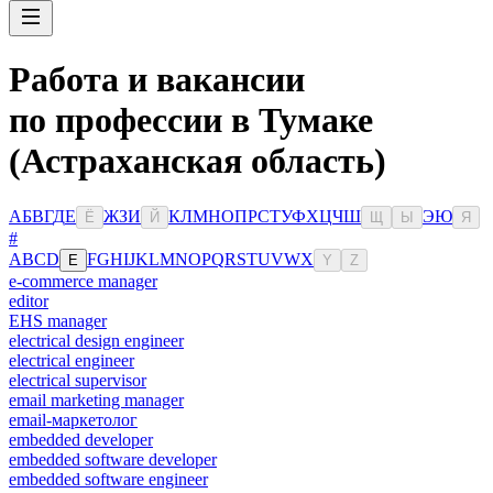
Работа и вакансии
по профессии в Тумаке
(Астраханская область)
А
Б
В
Г
Д
Е
Ж
З
И
К
Л
М
Н
О
П
Р
С
Т
У
Ф
Х
Ц
Ч
Ш
Э
Ю
Ё
Й
Щ
Ы
Я
#
A
B
C
D
F
G
H
I
J
K
L
M
N
O
P
Q
R
S
T
U
V
W
X
E
Y
Z
e-commerce manager
editor
EHS manager
electrical design engineer
electrical engineer
electrical supervisor
email marketing manager
email-маркетолог
embedded developer
embedded software developer
embedded software engineer