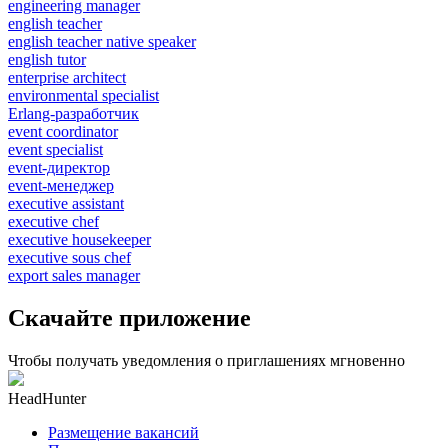
engineering manager
english teacher
english teacher native speaker
english tutor
enterprise architect
environmental specialist
Erlang-разработчик
event coordinator
event specialist
event-директор
event-менеджер
executive assistant
executive chef
executive housekeeper
executive sous chef
export sales manager
Скачайте приложение
Чтобы получать уведомления о приглашениях мгновенно
HeadHunter
Размещение вакансий